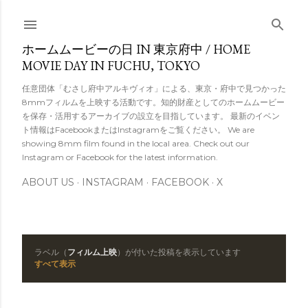
スキップしてメイン コンテンツに移動
ホームムービーの日 IN 東京府中 / HOME
MOVIE DAY IN FUCHU, TOKYO
任意団体「むさし府中アルキヴィオ」による、東京・府中で見つかった
8mmフィルムを上映する活動です。知的財産としてのホームムービー
を保存・活用するアーカイブの設立を目指しています。 最新のイベン
ト情報はFacebookまたはInstagramをご覧ください。 We are
showing 8mm film found in the local area. Check out our
Instagram or Facebook for the latest information.
ABOUT US
INSTAGRAM
FACEBOOK
X
ラベル（
フィルム上映
）が付いた投稿を表示しています
投
すべて表示
稿