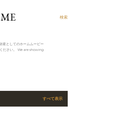
ME
検索
財産としてのホームムービー
。 We are showing
すべて表示