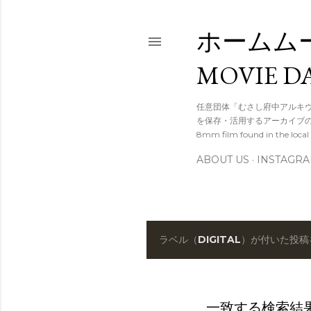
ホームムー
MOVIE D
任意団体「むさし府中アルキ
を保存・活用するアーカイブの設立を
8mm film found in the local 
ABOUT US
INSTAGR
ラベル（
DIGITAL
）が付いた投稿
投
稿
一致する検索結