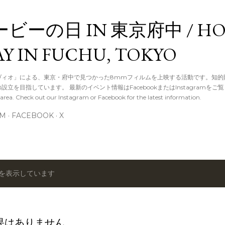
スキップしてメイン コンテンツに移動
ビーの日 IN 東京府中 / HO
AY IN FUCHU, TOKYO
ヴィオ」による、東京・府中で見つかった8mmフィルムを上映する活動です。知的
目指しています。 最新のイベント情報はFacebookまたはInstagramをご覧ください
area. Check out our Instagram or Facebook for the latest information.
AM
FACEBOOK
X
を表示しています
果はありません