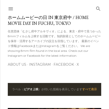
スキップしてメイン コンテンツに移動
ホームムービーの日 IN 東京府中 / HOME
MOVIE DAY IN FUCHU, TOKYO
任意団体「むさし府中アルキヴィオ」による、東京・府中で見つかった
8mmフィルムを上映する活動です。知的財産としてのホームムービー
を保存・活用するアーカイブの設立を目指しています。 最新のイベン
ト情報はFacebookまたはInstagramをご覧ください。 We are
showing 8mm film found in the local area. Check out our
Instagram or Facebook for the latest information.
ABOUT US
INSTAGRAM
FACEBOOK
X
ラベル（
ビデオ上映
）が付いた投稿を表示しています
すべて表示
投
稿